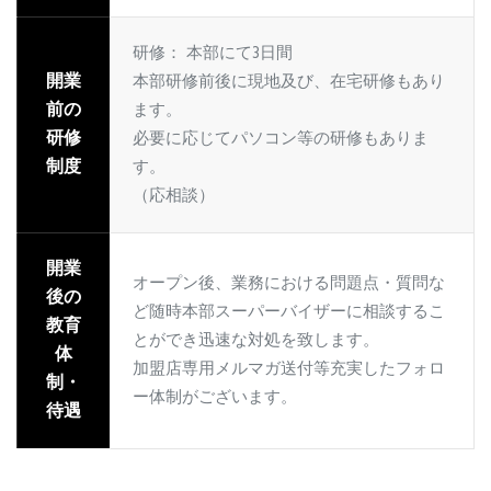
研修： 本部にて3日間
開業
本部研修前後に現地及び、在宅研修もあり
前の
ます。
研修
必要に応じてパソコン等の研修もありま
制度
す。
（応相談）
開業
オープン後、業務における問題点・質問な
後の
ど随時本部スーパーバイザーに相談するこ
教育
とができ迅速な対処を致します。
体
加盟店専用メルマガ送付等充実したフォロ
制・
ー体制がございます。
待遇