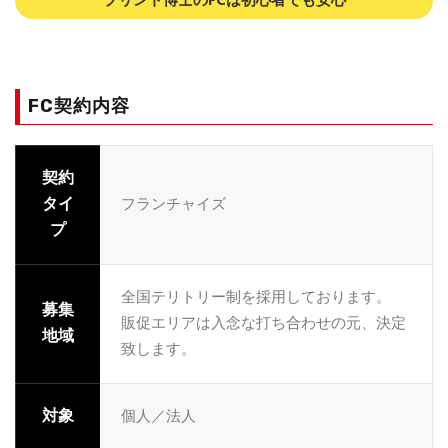
プリント博士のFCは初心者でも安心
FC契約内容
契約
タイ
フランチャイズ
プ
全国テリトリー制を採用しております。
募集
販促エリアは入念な打ち合わせの元、決定
地域
致します。
対象
個人／法人