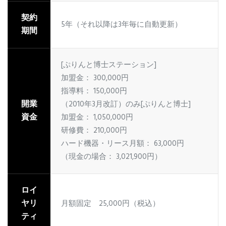
契約
5年（それ以降は3年毎に自動更新）
期間
[ぷりんと博士ステーション]
加盟金： 300,000円
指導料： 150,000円
開業
（2010年3月改訂）のみ[ぷりんと博士]
資金
加盟金： 1,050,000円
研修費： 210,000円
ハード機器・リース月額： 63,000円
（現金の場合： 3,021,900円）
ロイ
ヤリ
月額固定 25,000円（税込）
ティ